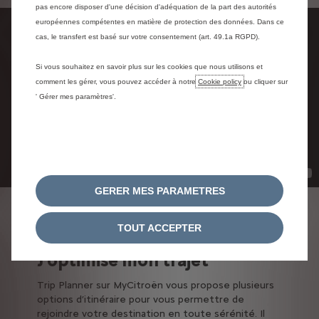
pas encore disposer d'une décision d'adéquation de la part des autorités
européennes compétentes en matière de protection des données. Dans ce
cas, le transfert est basé sur votre consentement (art. 49.1a RGPD).
Si vous souhaitez en savoir plus sur les cookies que nous utilisons et
comment les gérer, vous pouvez accéder à notre
Cookie policy
ou cliquer sur
' Gérer mes paramètres'.
GERER MES PARAMETRES
TRIP PLANNER
TOUT ACCEPTER
J'optimise mon trajet
Trip Planner sur MyCitroën vous propose plusieurs
options d’itinéraire pour vous permettre de
rejoindre votre destination en toute sérénité. Il