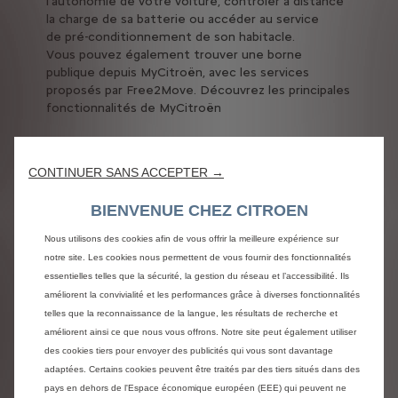
l’autonomie de votre voiture, contrôler à distance
la charge de sa batterie ou accéder au service
de pré-conditionnement de son habitacle.
Vous pouvez également trouver une borne
publique depuis MyCitroën, avec les services
proposés par Free2Move.
Découvrez les principales
fonctionnalités de MyCitroën
CONTINUER SANS ACCEPTER →
Télécharger MyCitroën
BIENVENUE CHEZ CITROEN
Nous utilisons des cookies afin de vous offrir la meilleure expérience sur
notre site. Les cookies nous permettent de vous fournir des fonctionnalités
essentielles telles que la sécurité, la gestion du réseau et l’accessibilité. Ils
JE CHOISIS MA SOLUTION
améliorent la convivialité et les performances grâce à diverses fonctionnalités
telles que la reconnaissance de la langue, les résultats de recherche et
DE RECHARGE
améliorent ainsi ce que nous vous offrons. Notre site peut également utiliser
des cookies tiers pour envoyer des publicités qui vous sont davantage
adaptées. Certains cookies peuvent être traités par des tiers situés dans des
pays en dehors de l'Espace économique européen (EEE) qui peuvent ne