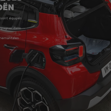
OËN
) sont équipés
mpagner dans
rnemantales