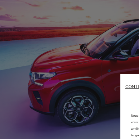
CONTI
Nous 
vous f
améli
langu