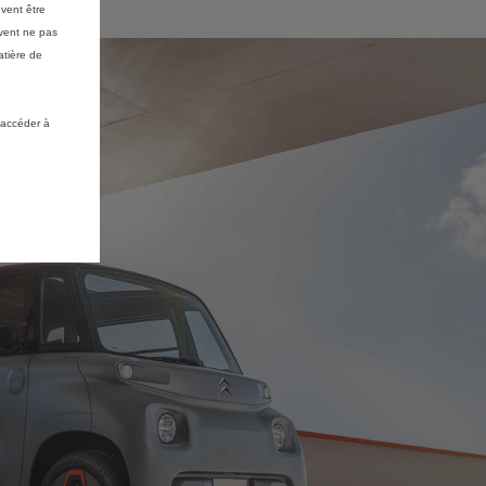
vent être
vent ne pas
atière de
 accéder à