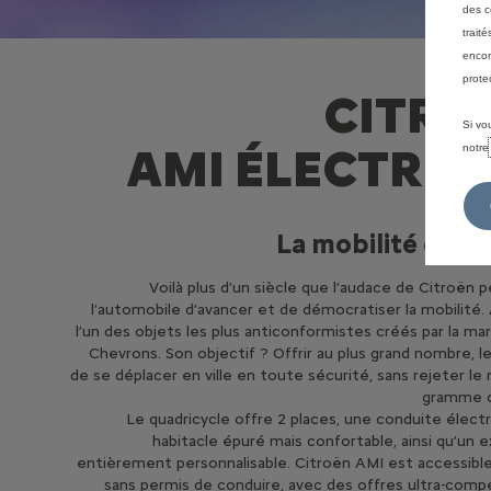
des c
trait
encor
prote
CITRO
Si vo
AMI ÉLECTRIQ
notr
La mobilité dès 1
Voilà plus d’un siècle que l’audace de Citroën 
l’automobile d’avancer et de démocratiser la mobilité.
l’un des objets les plus anticonformistes créés par la ma
Chevrons. Son objectif ? Offrir au plus grand nombre, 
de se déplacer en ville en toute sécurité, sans rejeter le
gramme 
Le quadricycle offre 2 places, une conduite électr
habitacle épuré mais confortable, ainsi qu’un e
entièrement personnalisable. Citroën AMI est accessible
sans permis de conduire, avec des offres ultra-compé