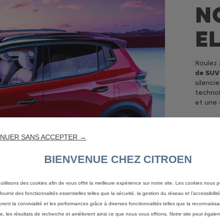
N
E
Roulez 
de SUV
silenci
technol
et une 
NUER SANS ACCEPTER →
BIENVENUE CHEZ CITROEN
utilisons des cookies afin de vous offrir la meilleure expérience sur notre site. Les cookies nous 
ournir des fonctionnalités essentielles telles que la sécurité, la gestion du réseau et l’accessibilité.
orent la convivialité et les performances grâce à diverses fonctionnalités telles que la reconnaiss
e, les résultats de recherche et améliorent ainsi ce que nous vous offrons. Notre site peut égaleme