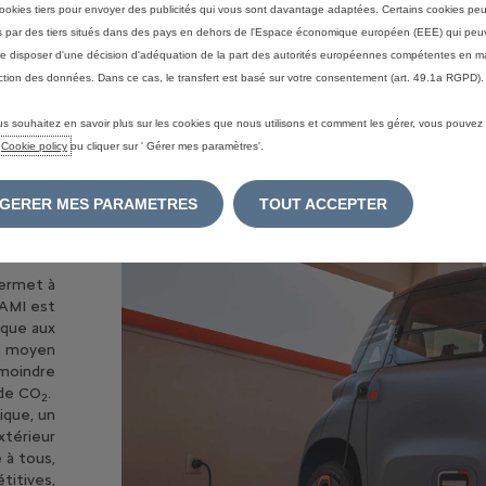
ookies tiers pour envoyer des publicités qui vous sont davantage adaptées. Certains cookies peu
és par des tiers situés dans des pays en dehors de l'Espace économique européen (EEE) qui peu
e disposer d'une décision d'adéquation de la part des autorités européennes compétentes en m
ction des données. Dans ce cas, le transfert est basé sur votre consentement (art. 49.1a RGPD).
ËN
us souhaitez en savoir plus sur les cookies que nous utilisons et comment les gérer, vous pouvez
UE
e
Cookie policy
ou cliquer sur ' Gérer mes paramètres'.
GERER MES PARAMETRES
TOUT ACCEPTER
4 ans
permet à
 AMI est
rque aux
le moyen
 moindre
de CO
.
2
ique, un
xtérieur
 à tous,
titives,