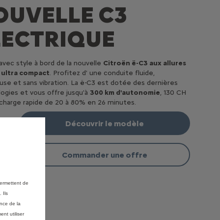
OUVELLE C3
LECTRIQUE
avec style à bord de la nouvelle
Citroën ë-C3 aux allures
 ultra compact
. Profitez d' une conduite fluide,
euse et sans vibration.
La ë-C3 est dotée des dernières
ogies et vous offre jusqu'à
300 km d'autonomie
, 130 CH
charge rapide de 20 à 80% en 26 minutes.
Découvrir le modèle
Commander une offre
permettent de
 Ils
ance de la
nt utiliser