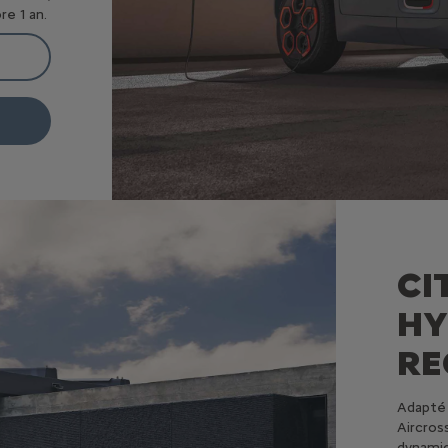
re 1 an.
CI
HY
RE
Adapté 
Aircros
dynami