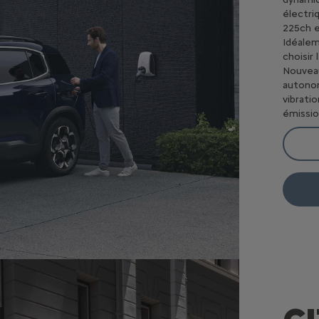
électri
225ch 
Idéalem
choisir
Nouveau
autonom
vibrati
émissi