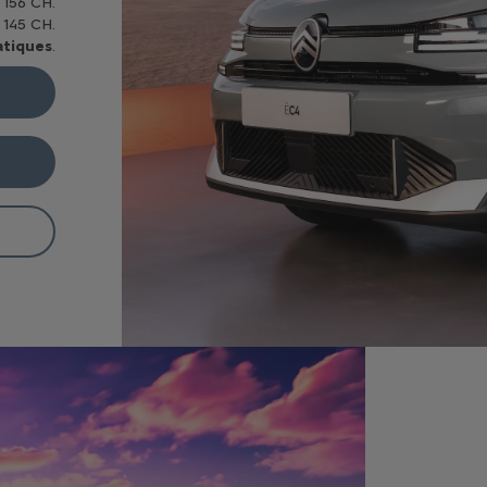
 156 CH.
 145 CH.
tiques
.
e