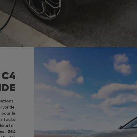
 C4
IDE
ations :
Hybride
.
 pour le
en toute
liberté.
es
:
354