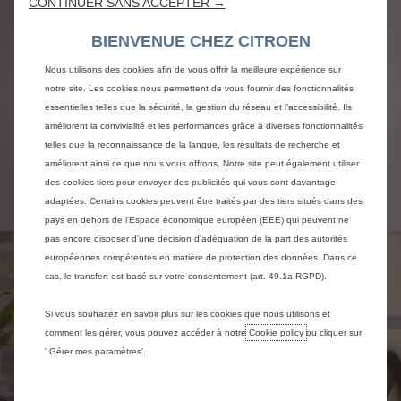
CONTINUER SANS ACCEPTER →
Demander une offre
BIENVENUE CHEZ CITROEN
Nous utilisons des cookies afin de vous offrir la meilleure expérience sur
Cta optionnel
notre site. Les cookies nous permettent de vous fournir des fonctionnalités
essentielles telles que la sécurité, la gestion du réseau et l’accessibilité. Ils
améliorent la convivialité et les performances grâce à diverses fonctionnalités
Afficher les détails
telles que la reconnaissance de la langue, les résultats de recherche et
améliorent ainsi ce que nous vous offrons. Notre site peut également utiliser
des cookies tiers pour envoyer des publicités qui vous sont davantage
adaptées. Certains cookies peuvent être traités par des tiers situés dans des
pays en dehors de l'Espace économique européen (EEE) qui peuvent ne
pas encore disposer d'une décision d'adéquation de la part des autorités
européennes compétentes en matière de protection des données. Dans ce
cas, le transfert est basé sur votre consentement (art. 49.1a RGPD).
Si vous souhaitez en savoir plus sur les cookies que nous utilisons et
comment les gérer, vous pouvez accéder à notre
Cookie policy
ou cliquer sur
' Gérer mes paramètres'.