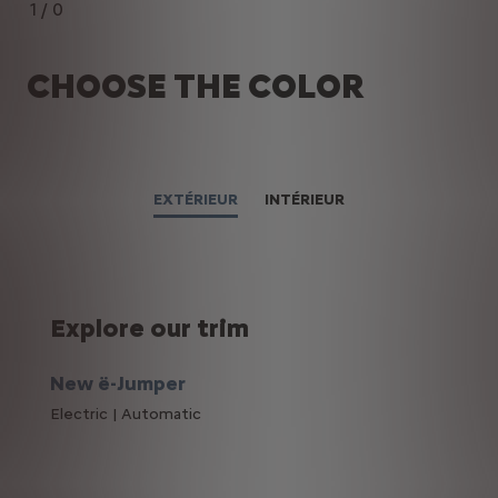
1
/
0
CHOOSE THE COLOR
EXTÉRIEUR
INTÉRIEUR
Explore our trim
New ë-Jumper
Electric | Automatic