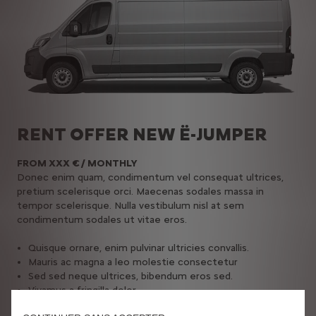
RENT OFFER NEW Ë-JUMPER
FROM XXX € / MONTHLY
Donec enim quam, condimentum vel consequat ultrices,
pretium scelerisque orci. Maecenas sodales massa in
tempor scelerisque. Nulla vestibulum nisl at sem
condimentum sodales ut vitae eros.
Quisque ornare, enim pulvinar ultricies convallis.
Mauris ac magna a leo molestie consectetur
Sed sed neque ultrices, bibendum eros sed.
Vivamus a fringilla dolor.