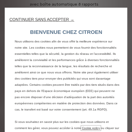
avec boîte automatique 8 rapports
EAT8.
CONTINUER SANS ACCEPTER →
Design intérieur et
extérieur
BIENVENUE CHEZ CITROEN
Citroën C5 Aircross est proposé en
Nous utilisons des cookies afin de vous offrir la meilleure expérience sur
différentes teintes : Blanc Banquise,
notre site. Les cookies nous permettent de vous fournir des fonctionnalités
Blanc Nacré, Noir Perla Nera, Gris
essentielles telles que la sécurité, la gestion du réseau et l’accessibilité. Ils
Platinium, Bleu Tijuca, Gris Acier et
améliorent la convivialité et les performances grâce à diverses fonctionnalités
Rouge Volcano. En version hybride,
telles que la reconnaissance de la langue, les résultats de recherche et
vous aurez en plus des inserts
améliorent ainsi ce que nous vous offrons. Notre site peut également utiliser
ponctuels bleu anodisé. Vous
des cookies tiers pour envoyer des publicités qui vous sont davantage
pouvez également choisir parmi un
adaptées. Certains cookies peuvent être traités par des tiers situés dans des
choix de jantes pour compléter le
pays en dehors de l'Espace économique européen (EEE) qui peuvent ne
look de votre SUV.
pas encore disposer d'une décision d'adéquation de la part des autorités
Dans l’habitacle, vous avez le choix
européennes compétentes en matière de protection des données. Dans ce
entre plusieurs ambiances et tissus
cas, le transfert est basé sur votre consentement (art. 49.1a RGPD).
soit en noir, gris ou beige, pour un
intérieur en accord avec vos envies.
Si vous souhaitez en savoir plus sur les cookies que nous utilisons et
Dimensions de suv
comment les gérer, vous pouvez accéder à notre
Cookie policy
ou cliquer sur