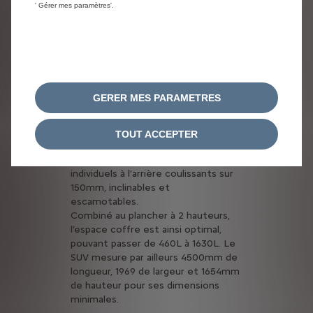
' Gérer mes paramètres'.
Citroën c5 aircross &
Citroën c5 aircross
hybride
Comme tout bon SUV, Citroën C5
Aircross et Citroën C5 Aircross
GERER MES PARAMETRES
Hybride allient confort et
modularité. Leurs habitacles sont
aussi spacieux que fonctionnels,
TOUT ACCEPTER
sans laisser l’élégance de côté. Leur
particularité est dans leurs 3 sièges
individuels à l’arrière coulissants sur
150mm, inclinables et
escamotables.
Combiné au plancher à 2 hauteurs,
l’espace coffre est ainsi optimal,
pouvant passer de 460L à 1630L. Le
SUV mesure par ailleurs 4500mm de
longueur, 1969 de largeur et 1654mm
de hauteur pour ses dimensions
minimales.