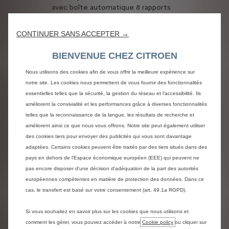
avec boîte automatique 8 rapports
EAT8.
CONTINUER SANS ACCEPTER →
Design intérieur et
extérieur
BIENVENUE CHEZ CITROEN
Citroën C5 Aircross est proposé en
Nous utilisons des cookies afin de vous offrir la meilleure expérience sur
différentes teintes : Blanc Banquise,
notre site. Les cookies nous permettent de vous fournir des fonctionnalités
Blanc Nacré, Noir Perla Nera, Gris
essentielles telles que la sécurité, la gestion du réseau et l’accessibilité. Ils
Platinium, Bleu Tijuca, Gris Acier et
améliorent la convivialité et les performances grâce à diverses fonctionnalités
Rouge Volcano. En version hybride,
telles que la reconnaissance de la langue, les résultats de recherche et
vous aurez en plus des inserts
améliorent ainsi ce que nous vous offrons. Notre site peut également utiliser
ponctuels bleu anodisé. Vous
des cookies tiers pour envoyer des publicités qui vous sont davantage
pouvez également choisir parmi un
adaptées. Certains cookies peuvent être traités par des tiers situés dans des
choix de jantes pour compléter le
pays en dehors de l'Espace économique européen (EEE) qui peuvent ne
look de votre SUV.
pas encore disposer d'une décision d'adéquation de la part des autorités
Dans l’habitacle, vous avez le choix
européennes compétentes en matière de protection des données. Dans ce
entre plusieurs ambiances et tissus
cas, le transfert est basé sur votre consentement (art. 49.1a RGPD).
soit en noir, gris ou beige, pour un
intérieur en accord avec vos envies.
Si vous souhaitez en savoir plus sur les cookies que nous utilisons et
Dimensions de suv
comment les gérer, vous pouvez accéder à notre
Cookie policy
ou cliquer sur