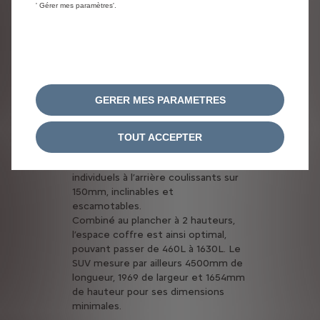
' Gérer mes paramètres'.
Citroën c5 aircross &
Citroën c5 aircross
hybride
Comme tout bon SUV, Citroën C5
Aircross et Citroën C5 Aircross
GERER MES PARAMETRES
Hybride allient confort et
modularité. Leurs habitacles sont
aussi spacieux que fonctionnels,
TOUT ACCEPTER
sans laisser l’élégance de côté. Leur
particularité est dans leurs 3 sièges
individuels à l’arrière coulissants sur
150mm, inclinables et
escamotables.
Combiné au plancher à 2 hauteurs,
l’espace coffre est ainsi optimal,
pouvant passer de 460L à 1630L. Le
SUV mesure par ailleurs 4500mm de
longueur, 1969 de largeur et 1654mm
de hauteur pour ses dimensions
minimales.