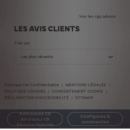
Voir les cgu advisor
LES AVIS CLIENTS
Trier par
Politique De Confidentialite
MENTIONS LÉGALES
POLITIQUE COOKIES
CONSENTEMENT COOKIE
DÉCLARATION D'ACCESSIBILITÉ
SITEMAP
Citroën 2024
Retrouvez C5
Configurez &
Aircross / C5
commandez
Aircross hybride
NOUS SUIVRE