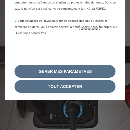
européennes compétentes en matière de protection des données. Dans ce
pour une efficience optimale.
cas, le transfert est basé sur votre consentement (art. 49.1a RGPD).
Sport : Le véhicule offre des performances
optimales grâce au moteur électrique qui vient
Si vous souhaitez en savoir plus sur les cookies que nous utilisons et
booster le moteur thermique, pour une
puissance cumulée de 225 ch et un couple
comment les gérer, vous pouvez accéder à notre
Cookie policy
ou cliquer sur
cumulé de 360 Nm.
' Gérer mes paramètres'.
GERER MES PARAMETRES
TOUT ACCEPTER