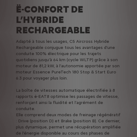
Ë-CONFORT DE
L’HYBRIDE
RECHARGEABLE
Adapté à tous les usages, C5 Aircross Hybride
Rechargeable conjugue tous les avantages d’une
conduite 100% électrique pour les trajets
quotidiens jusqu’à 64 km (cycle WLTP) grâce à son
moteur de 81,2 kW, à l’autonomie apportée par son
moteur Essence PureTech 180 Stop & Start Euro
6.3 pour voyager plus loin.
La boîte de vitesses automatique électrifiée à 8
rapports ë-EAT8 optimise les passages de vitesse,
renforçant ainsi la fluidité et l’agrément de
conduite.
Elle comprend deux modes de freinage régénératif
: Drive (position D) et Brake (position B). Ce dernier,
plus dynamique, permet une récupération amplifiée
de l’énergie disponible au cours des phases de