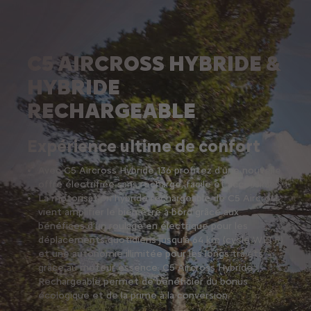
C5 AIRCROSS HYBRIDE &
HYBRIDE
RECHARGEABLE
Expérience ultime de confort
Avec C5 Aircross Hybride 136 profitez d'une nouvelle
offre électrifiée sans recharge, facile et accessible.
La motorisation hybride rechargeable de C5 Aircross
vient amplifier le bien-être à bord grâce aux
bénéfices d’un roulage en électrique pour les
déplacements quotidiens jusqu’à 64 km (cycle WLTP)
et une autonomie illimitée pour les longs trajets
grâce au moteur essence. C5 Aircross Hybride
Rechargeable permet de bénéficier du bonus
écologique et de la prime à la conversion.