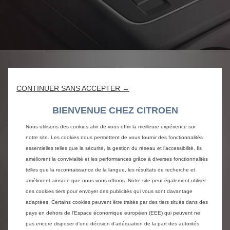
3 MODES DE CONDUITE
CONTINUER SANS ACCEPTER →
Un sélecteur idéalement
BIENVENUE CHEZ CITROEN
placé sur la console centrale
Nous utilisons des cookies afin de vous offrir la meilleure expérience sur
La console centrale de C5 Aircross Hybride
notre site. Les cookies nous permettent de vous fournir des fonctionnalités
Rechargeable accueille le selecteur de mode de
essentielles telles que la sécurité, la gestion du réseau et l’accessibilité. Ils
conduite. Vous avez le choix entre :
améliorent la convivialité et les performances grâce à diverses fonctionnalités
Electric : La voiture roule en 100 % électrique
telles que la reconnaissance de la langue, les résultats de recherche et
jusqu’à 135km/h, vous faisant profiter d’un silence
améliorent ainsi ce que nous vous offrons. Notre site peut également utiliser
absolu et d’une fluidité de roulage
des cookies tiers pour envoyer des publicités qui vous sont davantage
exceptionnelle. Elle affiche une autonomie allant
adaptées. Certains cookies peuvent être traités par des tiers situés dans des
jusqu'à 64 km (cycle WLTP).
pays en dehors de l'Espace économique européen (EEE) qui peuvent ne
Hybrid : La gestion entre le moteur électrique et
pas encore disposer d'une décision d'adéquation de la part des autorités
le moteur thermique se fait automatiquement,