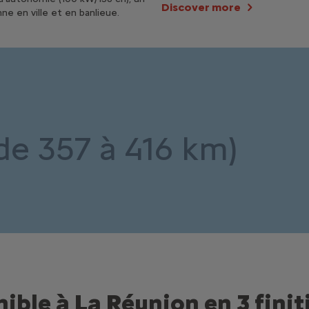
Discover more
ne en ville et en banlieue.
e 357 à 416 km)
ible à La Réunion en 3 finit