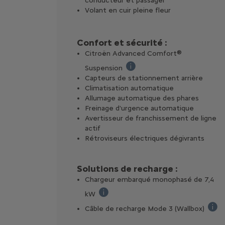
conducteur et passager
Volant en cuir pleine fleur
Confort et sécurité :
Citroën Advanced Comfort®
Suspension
Suspension à double butée hyd
Capteurs de stationnement arrière
Climatisation automatique
Allumage automatique des phares
Freinage d'urgence automatique
Avertisseur de franchissement de ligne
actif
Rétroviseurs électriques dégivrants
Solutions de recharge :
Chargeur embarqué monophasé de 7,4
kW
La charge de la batterie de 20 % à 80
Câble de recharge Mode 3 (Wallbox)
Le câ