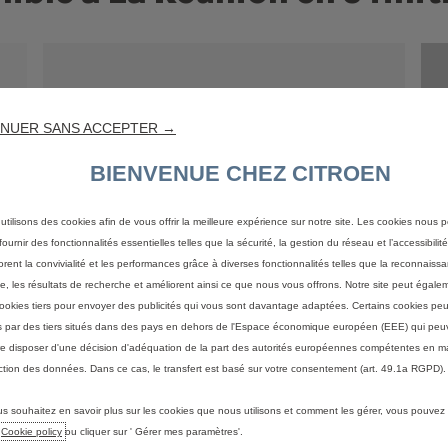
VERSION
NUER SANS ACCEPTER →
"PLUS"
BIENVENUE CHEZ CITROEN
utilisons des cookies afin de vous offrir la meilleure expérience sur notre site. Les cookies nous 
ournir des fonctionnalités essentielles telles que la sécurité, la gestion du réseau et l’accessibilité.
orent la convivialité et les performances grâce à diverses fonctionnalités telles que la reconnaiss
e, les résultats de recherche et améliorent ainsi ce que nous vous offrons. Notre site peut égaleme
ookies tiers pour envoyer des publicités qui vous sont davantage adaptées. Certains cookies peu
és par des tiers situés dans des pays en dehors de l'Espace économique européen (EEE) qui peu
e disposer d'une décision d'adéquation de la part des autorités européennes compétentes en m
ction des données. Dans ce cas, le transfert est basé sur votre consentement (art. 49.1a RGPD).
Équipements de la ë-C4 PLUS
(en plus de la version YOU)
us souhaitez en savoir plus sur les cookies que nous utilisons et comment les gérer, vous pouvez
e
Cookie policy
ou cliquer sur ' Gérer mes paramètres'.
Extéiruer & design :