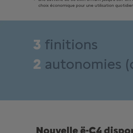
choix économique pour une utilisation quotidien
3
finitions
2
autonomies (d
Nouvelle ë-C4 dispon