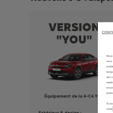
VERSION
CONTI
"YOU"
Nous 
vous f
améli
langu
des c
trait
encor
prote
Équipement de la ë-C4 YOU
Si vo
notr
Extérieur & design :