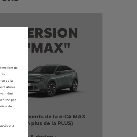
VERSION
"MAX"
permettent de
 Ils
ance de la
nt utiliser
vent être
vent ne pas
atière de
Équipements de la ë-C4 MAX
(en plus de la PLUS)
 accéder à
Extérieur & design :