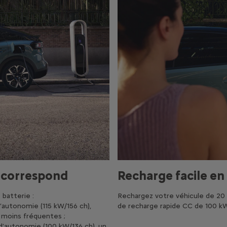
s correspond
Recharge facile e
batterie :
Rechargez votre véhicule de 20
’autonomie (115 kW/156 ch),
de recharge rapide CC de 100 k
s moins fréquentes ;
d’autonomie (100 kW/136 ch), un