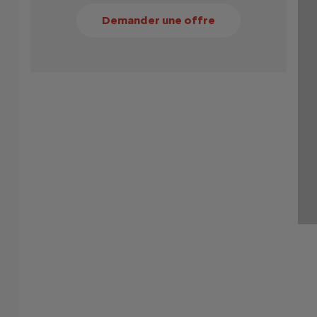
Demander une offre
raulique progressive. Ce modèle breveté garantit un confort optima
 % en utilisant un courant alternatif prend environ 4 heures et 40 
ble de charge Mode 3 vous permet de recharger votre appareil sur 