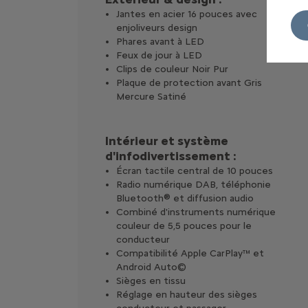
Jantes en acier 16 pouces avec
enjoliveurs design
Phares avant à LED
Feux de jour à LED
Clips de couleur Noir Pur
Plaque de protection avant Gris
Mercure Satiné
Intérieur et système
d'infodivertissement :
Écran tactile central de 10 pouces
Radio numérique DAB, téléphonie
Bluetooth® et diffusion audio
Combiné d'instruments numérique
couleur de 5,5 pouces pour le
conducteur
Compatibilité Apple CarPlay™ et
Android Auto©
Sièges en tissu
Réglage en hauteur des sièges