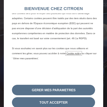
telles que la reconnaissance de la langue, les résultats de recherche et
BIENVENUE CHEZ CITROEN
améliorent ainsi ce que nous vous offrons. Notre site peut également utiliser
des cookies tiers pour envoyer des publicités qui vous sont davantage
adaptées. Certains cookies peuvent être traités par des tiers situés dans des
pays en dehors de l'Espace économique européen (EEE) qui peuvent ne
pas encore disposer d'une décision d'adéquation de la part des autorités
européennes compétentes en matière de protection des données. Dans ce
cas, le transfert est basé sur votre consentement (art. 49.1a RGPD).
Si vous souhaitez en savoir plus sur les cookies que nous utilisons et
comment les gérer, vous pouvez accéder à notre
Cookie policy
ou cliquer sur
' Gérer mes paramètres'.
GERER MES PARAMETRES
TOUT ACCEPTER