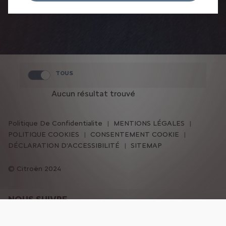
TOUS
Aucun résultat trouvé
Politique De Confidentialite
MENTIONS LÉGALES
POLITIQUE COOKIES
CONSENTEMENT COOKIE
DÉCLARATION D'ACCESSIBILITÉ
SITEMAP
Citroën 2024
NOUS SUIVRE