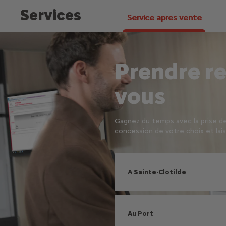
Services
Service apres vente
Prendre r
vous
Gagnez du temps avec la prise de
concession de votre choix et lais
A Sainte-Clotilde
Au Port