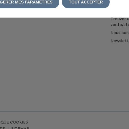
GERER MES PARAMETRES
TOUT ACCEPTER
Réserver 
Trouver u
vente/ate
Nous con
Newslett
IQUE COOKIES
ITÉ
SITEMAP