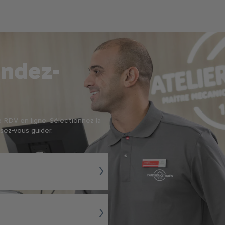
endez-
 RDV en ligne. Sélectionnez la
sez-vous guider.