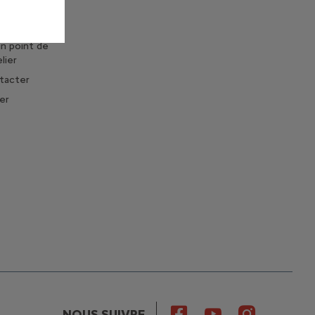
un essai
n point de
lier
tacter
er
NOUS SUIVRE