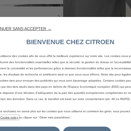
NUER SANS ACCEPTER →
BIENVENUE CHEZ CITROEN
utilisons des cookies afin de vous offrir la meilleure expérience sur notre site. Les cookies nous 
ournir des fonctionnalités essentielles telles que la sécurité, la gestion du réseau et l’accessibilité.
orent la convivialité et les performances grâce à diverses fonctionnalités telles que la reconnaiss
e, les résultats de recherche et améliorent ainsi ce que nous vous offrons. Notre site peut égaleme
ookies tiers pour envoyer des publicités qui vous sont davantage adaptées. Certains cookies peu
és par des tiers situés dans des pays en dehors de l'Espace économique européen (EEE) qui peu
Nos points de vente
e disposer d'une décision d'adéquation de la part des autorités européennes compétentes en m
ction des données. Dans ce cas, le transfert est basé sur votre consentement (art. 49.1a RGPD).
us souhaitez en savoir plus sur les cookies que nous utilisons et comment les gérer, vous pouvez
e
Cookie policy
ou cliquer sur ' Gérer mes paramètres'.
LIENS UT