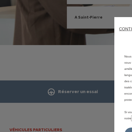
A Saint-Pierre
CONTI
Nous 
vous f
améli
langu
des c
trait
Réserver un essai
encor
prote
Si vo
notr
VÉHICULES PARTICULIERS