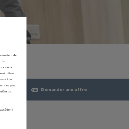
permettent de
 Ils
ance de la
nt utiliser
vent être
vent ne pas
Demander une offre
atière de
 accéder à
ILES