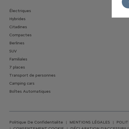
Électriques
Hybrides
Citadines
Compactes
Berlines
SUV
Familiales
7 places
Transport de personnes
Camping cars
Boîtes Automatiques
Politique De Confidentialite
MENTIONS LÉGALES
POLIT
CONSENTEMENT COOKIE
DÉCLARATION D'ACCESSIBIL